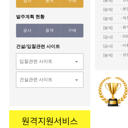
공사
용역
구매
[용역]
-
분
[용역]
발주계획 현황
-
제천
[용역]
-
용주
[용역]
공사
용역
구매
-
20
[공사]
-
비
건설/입찰관련 사이트
[공사]
-
성은
[용역]
입찰관련 사이트
건설관련 사이트