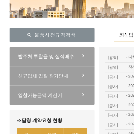
최신입
물품사전규격검색
발주처 투찰율 및 실적배수
-
다차원
[용역]
-
차세대
[용역]
신규업체 입찰 참가안내
-
20
[공사]
-
20
[공사]
입찰가능금액 계산기
-
20
[공사]
-
2
[공사]
-
20
[공사]
조달청 계약요청 현황
-
20
[공사]
-
성